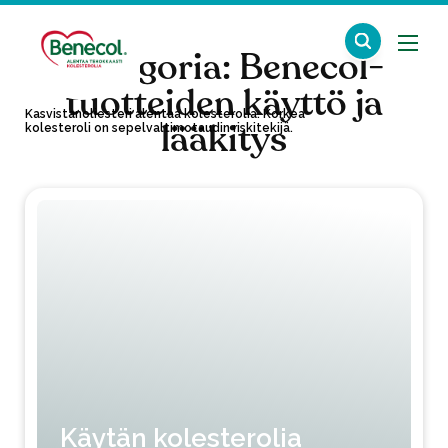
Kategoria:
Benecol-
tuotteiden käyttö ja
Kasvistanoliesteri alentaa kolesterolia. Korkea
lääkitys
kolesteroli on sepelvaltimotaudin riskitekijä.
Käytän kolesterolia