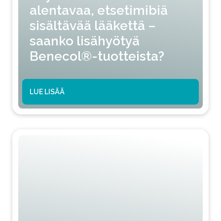
alentavaa, etsetimibiä
sisältävää lääkettä –
saanko lisähyötyä
Benecol®-tuotteista?
LUE LISÄÄ