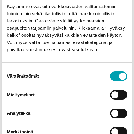
Käytämme evästeitä verkkosivuston välttämättömiin
toimintoihin sekä tilastollisiin- että markkinoinnillisiin
tarkoituksiin. Osa evästeistä liittyy kolmansien
osapuolten tarjoamiin palveluihin. Klikkaamalla ‘Hyväksy
kaikki’ osoitat hyväksyväsi kaikkien evästeiden käytön.
En haluaisi käyttää
Voit myös valita itse haluamasi evästekategoriat ja
kolesterolilääkkeitä –
päivittää suostumuksesi evästeasetuksista.
voinko syödä lääkkeiden
sijaan Benecol®-
Suostumuksen
Välttämättömät
tuotteita?
valinta
Mieltymykset
LUE LISÄÄ
Analytiikka
Markkinointi