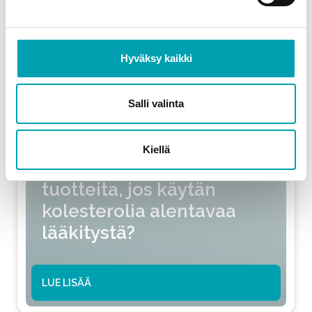
Hyväksy kaikki
Salli valinta
Kiellä
Voinko syödä Benecol®-
tuotteita, jos käytän
kolesterolia alentavaa
lääkitystä?
LUE LISÄÄ