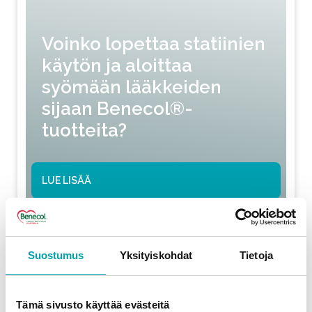
Voinko lopettaa statiinien
käytön ja aloittaa
syömään lääkkeiden
sijaan Benecol®-
tuotteita?
LUE LISÄÄ
Suostumus
Yksityiskohdat
Tietoja
Tämä sivusto käyttää evästeitä