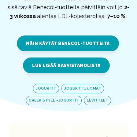
sisältäviä Benecol-tuotteita päivittäin voit
jo
2-
3 viikossa
alentaa LDL-kolesteroliasi
7–10 %
.
NÄIN KÄYTÄT BENECOL-TUOTTEITA
LUE LISÄÄ KASVISTANOLISTA
JOGURTIT
JOGURTTIJUOMAT
GREEK STYLE -JOGURTIT
LEVITTEET