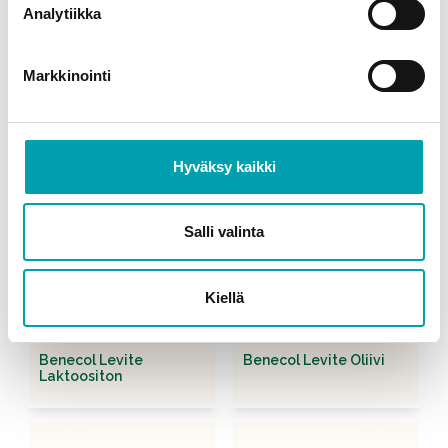
Analytiikka
Markkinointi
Benecol Levite Maistuva
Benecol Levite Kevyt
Hyväksy kaikki
Salli valinta
Kiellä
Benecol Levite
Benecol Levite Oliivi
Laktoositon