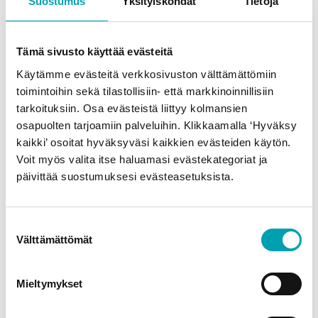
Suostumus
Yksityiskohdat
Tietoja
Tämä sivusto käyttää evästeitä
Käytämme evästeitä verkkosivuston välttämättömiin
toimintoihin sekä tilastollisiin- että markkinoinnillisiin
Benecol Jogurtti
Benecol Jogurttijuoma
tarkoituksiin. Osa evästeistä liittyy kolmansien
Persikka
Persikka
osapuolten tarjoamiin palveluihin. Klikkaamalla ‘Hyväksy
kaikki’ osoitat hyväksyväsi kaikkien evästeiden käytön.
Voit myös valita itse haluamasi evästekategoriat ja
päivittää suostumuksesi evästeasetuksista.
Suostumuksen
Välttämättömät
valinta
Benecol Greek Style
Benecol Greek Style
Jogurtti Maustamaton
Jogurtti Mango-passion
Mieltymykset