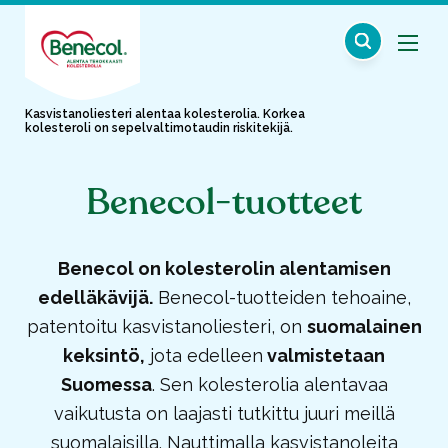
Kasvistanoliesteri alentaa kolesterolia. Korkea
kolesteroli on sepelvaltimotaudin riskitekijä.
Benecol-tuotteet
Benecol on kolesterolin alentamisen
edelläkävijä.
Benecol-tuotteiden tehoaine,
patentoitu kasvistanoliesteri, on
suomalainen
keksintö,
jota edelleen
valmistetaan
Suomessa
. Sen kolesterolia alentavaa
vaikutusta on laajasti tutkittu juuri meillä
suomalaisilla.
Nauttimalla kasvistanoleita