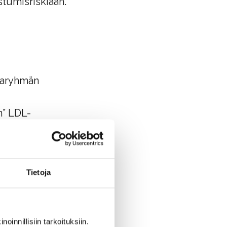
stumisriskiään.
ijaryhmän
n” LDL-
Tietoja
maan
oinnillisiin tarkoituksiin.