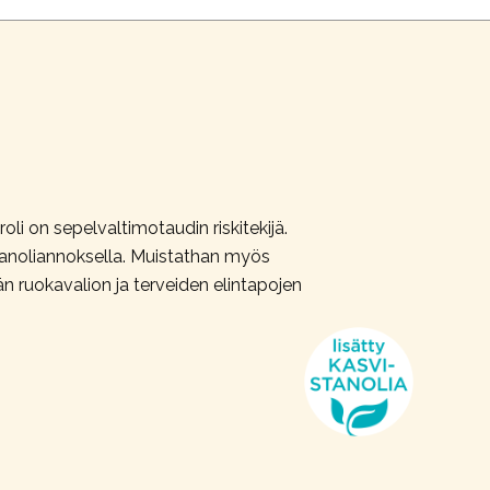
oli on sepelvaltimotaudin riskitekijä.
stanoliannoksella. Muistathan myös
än ruokavalion ja terveiden elintapojen