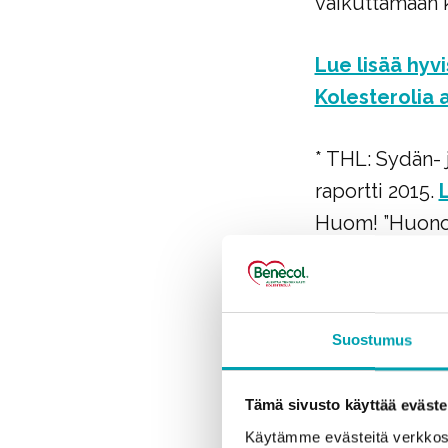
vaikuttamaan k
Lue lisää hyv
Kolesterolia 
* THL: Sydän- 
raportti 2015.
L
Huom! ”Huonoll
kolesteroliin.
Koleste
Suostumus
Syön t
Tämä sivusto käyttää eväste
koles
Käytämme evästeitä verkkosivus