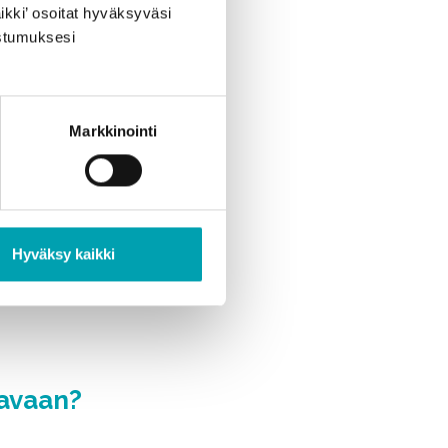
ikki’ osoitat hyväksyväsi
ostumuksesi
ittavat?
lista?
Markkinointi
ojen
Hyväksy kaikki
navaan?