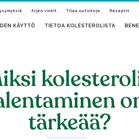
kysymyksiä
Arjen vinkit
Tilaa uutiskirje
Reseptit
IDEN KÄYTTÖ
TIETOA KOLESTEROLISTA
BENE
iksi kolesterol
alentaminen o
tärkeää?