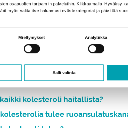
sien osapuolten tarjoamiin palveluihin. Klikkaamalla ‘Hyväksy ka
Voit myös valita itse haluamasi evästekategoriat ja päivittää su
kolesterolimittauksen tulokset tarko
 oireet kertovat korkeasta kolestero
Mieltymykset
Analytiikka
 kolesteroliarvot mitataan?
 ruokavalio on tärkeä kolesterolitas
amisessa?
Salli valinta
on non-HDL-kolesteroli?
aikki kolesteroli haitallista?
 kolesterolia tulee ruoansulatuska