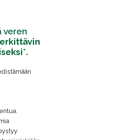
ä veren
erkittävin
iseksi
*.
 edistämään
entua.
mia
pystyy