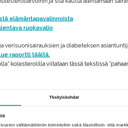
olesteroliarvoihin ja sitä kautta alentamaan saira
istä elämäntapavalinnoista
alentava ruokavalio
ja verisuonisairauksien ja diabeteksen asiantunt
ue raportti täältä.
a” kolesterolilla viitataan tässä tekstissä ”pahaa
roli
Yksityiskohdat
erveellisesti – eikö se riitä alenta
itä
teroliarvoja?
ton välttämättömiin toimintoihin sekä tilastollisiin- että markkin