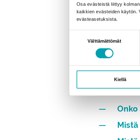
Osa evästeistä liittyy kolman
kaikkien evästeiden käytön. 
Mitä 
evästeasetuksista.
Mitkä
Suostumuksen
Välttämättömät
valinta
Miten
Miksi
alent
Kiellä
Mitä 
Onko k
Mistä