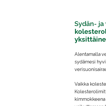
Sydän- ja 
kolestero
yksittäin
Alentamalla ve
sydämesi hyvin
verisuonisaira
Vaikka koleste
Kolesterolimi
kimmokkeena e