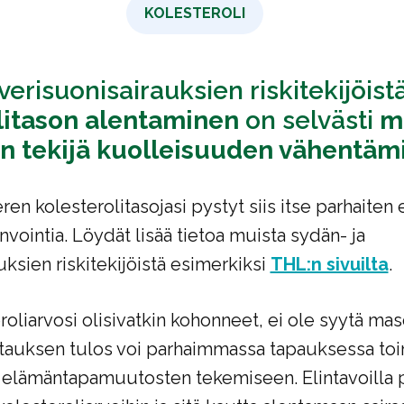
KOLESTEROLI
verisuonisairauksien riskitekijöist
litason alentaminen
on selvästi
m
en tekijä kuolleisuuden vähentäm
ren kolesterolitasojasi pystyt siis itse parhaiten
vointia. Löydät lisää tietoa muista sydän- ja
uksien riskitekijöistä esimerkiksi
THL:n sivuilta
.
roliarvosi olisivatkin kohonneet, ei ole syytä mas
ttauksen tulos voi parhaimmassa tapauksessa toi
lämäntapamuutosten tekemiseen. Elintavoilla 