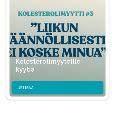
Kolesterolimyyteille
kyytiä
LUE LISÄÄ