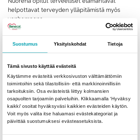
Nuorena opitut terveelliset elämäntavat
helpottavat terveyden ylläpitämistä myös
vanhempana.
Lue lisää vaihdevuosista ja kolesterolista
Suostumus
Yksityiskohdat
Tietoja
Tutustu sydän- ja verisuonisairauksien
riskitekijöihin ja niiden ehkäisyyn
Tämä sivusto käyttää evästeitä
Käytämme evästeitä verkkosivuston välttämättömiin
Katso kolesterolilaskurin perusteella
toimintoihin sekä tilastollisiin- että markkinoinnillisiin
suosituksia kolesteroliarvojesi parempaan
tarkoituksiin. Osa evästeistä liittyy kolmansien
osapuolten tarjoamiin palveluihin. Klikkaamalla ‘Hyväksy
hallintaan
kaikki’ osoitat hyväksyväsi kaikkien evästeiden käytön.
Voit myös valita itse haluamasi evästekategoriat ja
päivittää suostumuksesi evästeasetuksista.
JAA KIRJOITUS