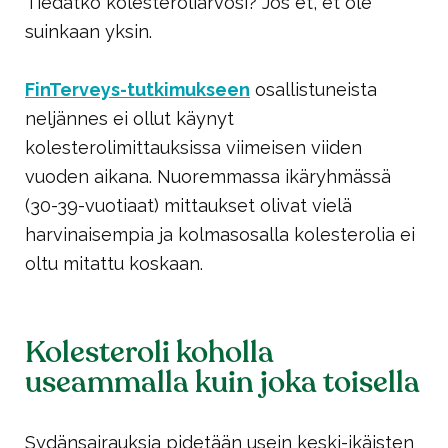
Tiedätkö kolesteroliarvosi? Jos et, et ole
suinkaan yksin.
FinTerveys-tutkimukseen
osallistuneista
neljännes ei ollut käynyt
kolesterolimittauksissa viimeisen viiden
vuoden aikana. Nuoremmassa ikäryhmässä
(30-39-vuotiaat) mittaukset olivat vielä
harvinaisempia ja kolmasosalla kolesterolia ei
oltu mitattu koskaan.
Kolesteroli koholla
useammalla kuin joka toisella
Sydänsairauksia pidetään usein keski-ikäisten