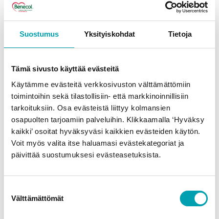
Lisää kirjoituksia
Suostumus
Yksityiskohdat
Tietoja
Tämä sivusto käyttää evästeitä
Käytämme evästeitä verkkosivuston välttämättömiin
toimintoihin sekä tilastollisiin- että markkinoinnillisiin
tarkoituksiin. Osa evästeistä liittyy kolmansien
osapuolten tarjoamiin palveluihin. Klikkaamalla ‘Hyväksy
kaikki’ osoitat hyväksyväsi kaikkien evästeiden käytön.
Voit myös valita itse haluamasi evästekategoriat ja
päivittää suostumuksesi evästeasetuksista.
Suostumuksen
Kohti kasvispainotteista
Välttämättömät
valinta
ruokavaliota