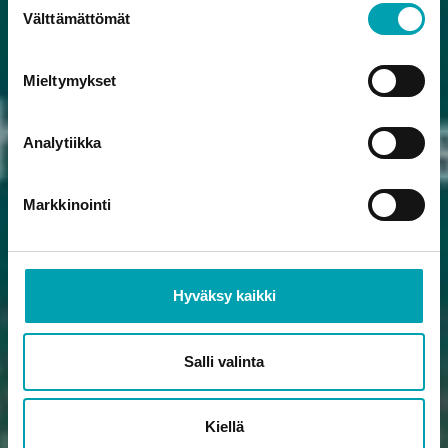
voita liput
Välttämättömät
valinta
livelähetykseen!
Mieltymykset
Analytiikka
OSALLISTU ARVONTAAN
Markkinointi
Hyväksy kaikki
Salli valinta
Kiellä