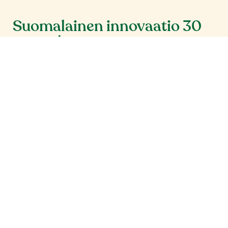
Suomalainen innovaatio 30
vuotta!
Benecol on monille tuttu, mutta tiesitkö, että
kolesterolia alentava kasvistanoliesteri on
suomalainen keksintö vuodelta 1995
? Se
valmistetaan yhä tänäkin päivänä Suomessa.
Benecol-tuotteilla saat lisäpontta
kolesterolin alentamiseen. Poimi
tuoteperheestämme omat suosikkisi
päivittäiseen ruokavalioosi.